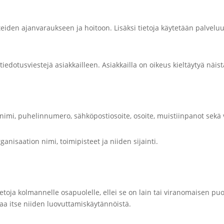
eiden ajanvaraukseen ja hoitoon. Lisäksi tietoja käytetään palveluu
tiedotusviestejä asiakkailleen. Asiakkailla on oikeus kieltäytyä näist
nimi, puhelinnumero, sähköpostiosoite, osoite, muistiinpanot sekä v
ganisaation nimi, toimipisteet ja niiden sijainti.
ietoja kolmannelle osapuolelle, ellei se on lain tai viranomaisen puo
taa itse niiden luovuttamiskäytännöistä.