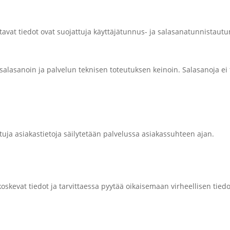
ttavat tiedot ovat suojattuja käyttäjätunnus- ja salasanatunnistautum
alasanoin ja palvelun teknisen toteutuksen keinoin. Salasanoja ei t
ttuja asiakastietoja säilytetään palvelussa asiakassuhteen ajan.
oskevat tiedot ja tarvittaessa pyytää oikaisemaan virheellisen tied