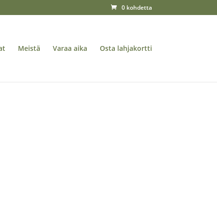
0 kohdetta
at
Meistä
Varaa aika
Osta lahjakortti