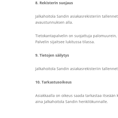
8. Rekisterin suojaus
Jalkahoitola Sandin asiakasrekisteriin tallenne
avaustunnuksen alla.
Tietokantapalvelin on suojattuja palomuurein, s
Palvelin sijaitsee lukitussa tilassa.
9. Tietojen säilytys
Jalkahoitola Sandin asiakasrekisteriin tallenne
10. Tarkastusoikeus
Asiakkaalla on oikeus saada tarkastaa itseään k
aina Jalkahoitola Sandin henkilökunnalle.