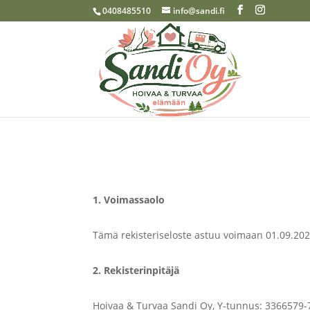
0408485510
info@sandi.fi
1. Voimassaolo
Tämä rekisteriseloste astuu voimaan 01.09.2023
2. Rekisterinpitäjä
Hoivaa & Turvaa Sandi Oy, Y-tunnus: 3366579-