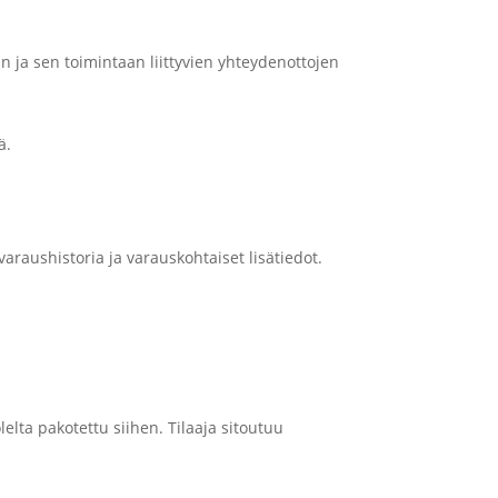
n ja sen toimintaan liittyvien yhteydenottojen
ä.
araushistoria ja varauskohtaiset lisätiedot.
lelta pakotettu siihen. Tilaaja sitoutuu